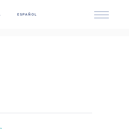
Català
A
ESPAÑOL
English
Català
English
n