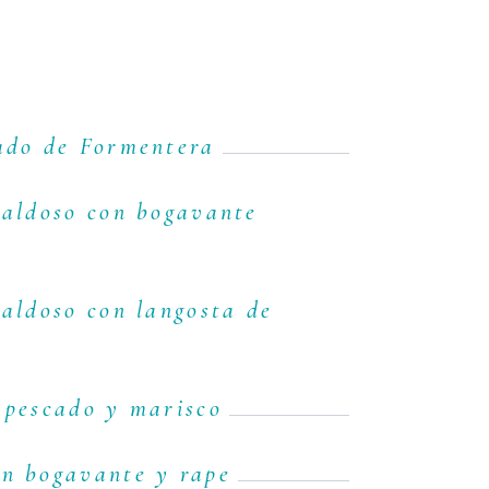
cado de Formentera
caldoso con bogavante
caldoso con langosta de
 pescado y marisco
on bogavante y rape