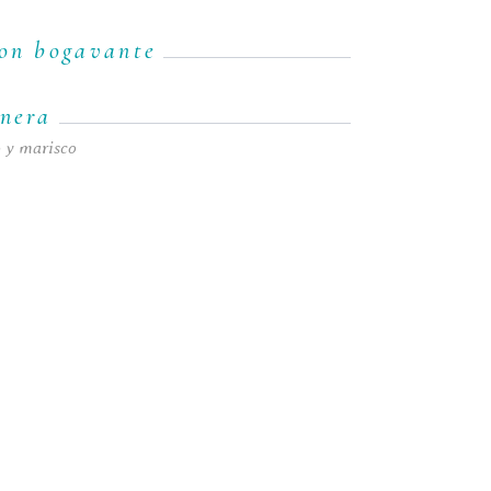
con bogavante
inera
o y marisco