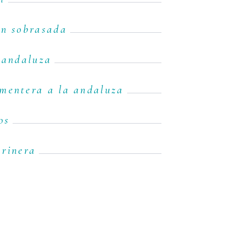
on sobrasada
 andaluza
mentera a la andaluza
os
arinera