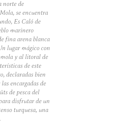
a norte de
 Mola, se encuentra
undo, Es Caló de
eblo marinero
de fina arena blanca
 Un lugar mágico con
 mola y al litoral de
terísticas de este
ro, declaradas bien
y las encargadas de
üts de pesca del
para disfrutar de un
tenso turquesa, una
.