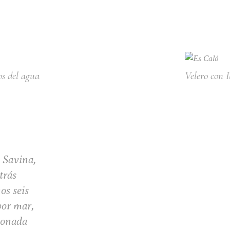
os del agua
Velero con I
a Savina,
trás
os seis
por mar,
donada