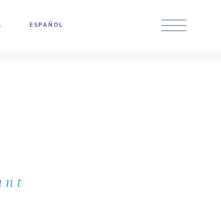
Català
A
ESPAÑOL
English
Català
English
ant