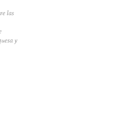
re las
e
quesa y