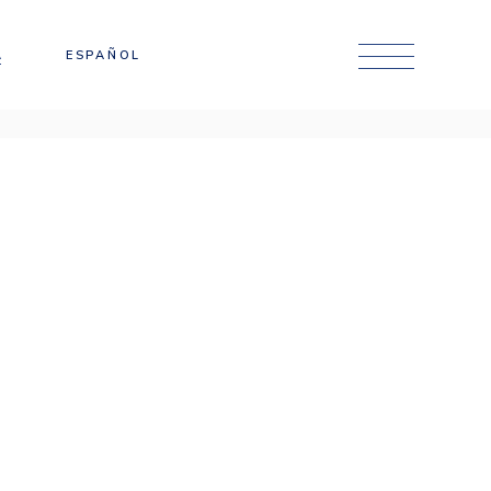
Català
A
ESPAÑOL
English
Català
English