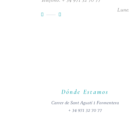
Teléfono:
+
34 971 32 70 77
Lune
Dónde Estamos
Carrer de Sant Agustí 1 Formentera
+ 34 971 32 70 77