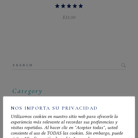
$
33.00
Search
for:
Category
FOOD
(3)
NOS IMPORTA SU PRIVACIDAD
MEAL
(4)
Utilizamos cookies en nuestro sitio web para ofrecerle la
SALAD
(4)
experiencia más relevante al recordar sus preferencias y
visitas repetidas. Al hacer clic en "Aceptar todas", usted
SIN CATEGORIZAR
(0)
consiente el uso de TODAS las cookies. Sin embargo, puede