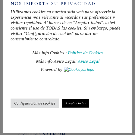
NOS IMPORTA SU PRIVACIDAD
Utilizamos cookies en nuestro sitio web para ofrecerle la
experiencia más relevante al recordar sus preferencias y
Category
visitas repetidas. Al hacer clic en "Aceptar todas", usted
consiente el uso de TODAS las cookies. Sin embargo, puede
FOOD
(3)
visitar "Configuración de cookies" para dar un
consentimiento controlado.
MEAL
(4)
SALAD
(4)
Más info Cookies :
Política de Cookies
SIN CATEGORIZAR
(0)
Más info Aviso Legal:
Aviso Legal
TUNA
(5)
Powered by ​
UNCATEGORIZED
(0)
VEGETARIAN
(1)
Top sellers
Configuración de cookies
Aceptar todas
TUNA SASHIMI
$
15.00
GRILLED SALMON