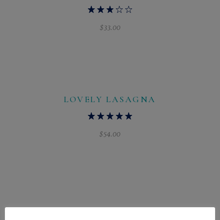
$
33.00
LOVELY LASAGNA
$
54.00
Search
for: