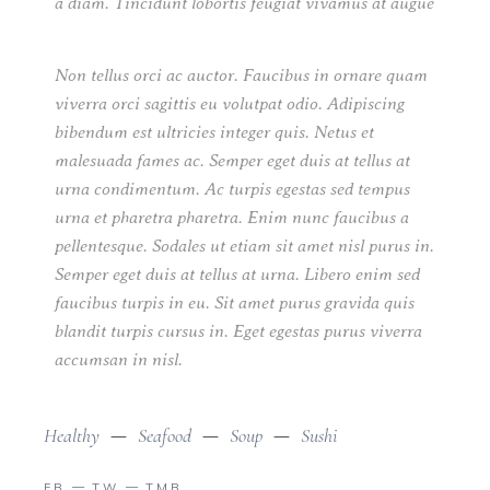
a diam. Tincidunt lobortis feugiat vivamus at augue
Non tellus orci ac auctor. Faucibus in ornare quam
viverra orci sagittis eu volutpat odio. Adipiscing
bibendum est ultricies integer quis. Netus et
malesuada fames ac. Semper eget duis at tellus at
urna condimentum. Ac turpis egestas sed tempus
urna et pharetra pharetra. Enim nunc faucibus a
pellentesque. Sodales ut etiam sit amet nisl purus in.
Semper eget duis at tellus at urna. Libero enim sed
faucibus turpis in eu. Sit amet purus gravida quis
blandit turpis cursus in. Eget egestas purus viverra
accumsan in nisl.
Healthy
Seafood
Soup
Sushi
FB
TW
TMB