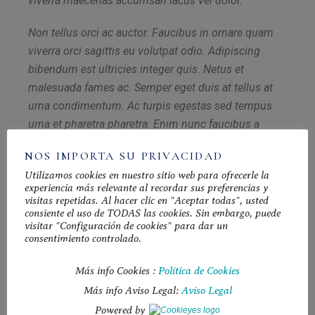
viverra maecenas accumsan lacus vel dolor.
Non tellus orci ac auctor. Faucibus in ornare quam
viverra orci sagittis eu volutpat odio. Adipiscing
bibendum est ultricies integer quis. Netus et
malesuada fames ac. Semper eget duis at tellus at
urna condimentum. Ac turpis egestas sed tempus
urna et pharetra pharetra. Enim nunc faucibus a
pellentesque. Sodales ut etiam sit amet nisl purus in.
NOS IMPORTA SU PRIVACIDAD
Semper eget duis at tellus at urna. Libero enim sed
Utilizamos cookies en nuestro sitio web para ofrecerle la
faucibus turpis in eu.
experiencia más relevante al recordar sus preferencias y
visitas repetidas. Al hacer clic en "Aceptar todas", usted
consiente el uso de TODAS las cookies. Sin embargo, puede
visitar "Configuración de cookies" para dar un
Easy
Organic
Recipes
Vegan
consentimiento controlado.
FB
TW
TMB
Más info Cookies :
Política de Cookies
Más info Aviso Legal:
Aviso Legal
Powered by ​