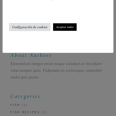
PREV
NEXT
Configuración de cookies
Aceptar todas
About Authors
Elementum integer enim neque volutpat ac tincidunt
vitae semper quis. Vulputate eu scelerisque imperdiet
endet quis proin.
Categories
FISH
(1)
FISH RECIPES
(3)